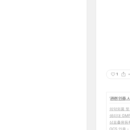
1
'
관련 인증, 
의약외품 뜻 
생리대 GM
상표출원등록
OCS 인증 