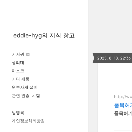
eddie-hyg의 지식 창고
기저귀
2025. 8. 18. 22:36
생리대
마스크
기타 제품
원부자재 설비
관련 인증, 시험
http://w
품목허
방명록
품목허가
개인정보처리방침