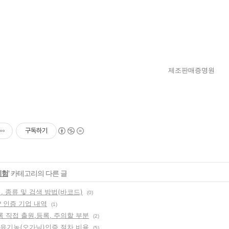
제조판매증명원
구독하기
시험
' 카테고리의 다른 글
, 종류 및 검색 방법(바코드)
(0)
P 인증 기업 내역
(1)
 직접 출원,등록, 주의할 부분
(2)
- 유기농(오가닉)인증 절차 비용
(5)