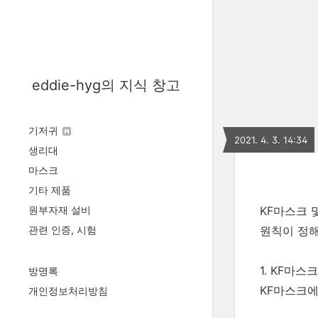
eddie-hyg의 지식 창고
기저귀
2021. 4. 3. 14:34
생리대
마스크
기타 제품
원부자재 설비
KF마스크 
관련 인증, 시험
원칙이 정해
1. KF마스크
방명록
KF마스크에
개인정보처리방침