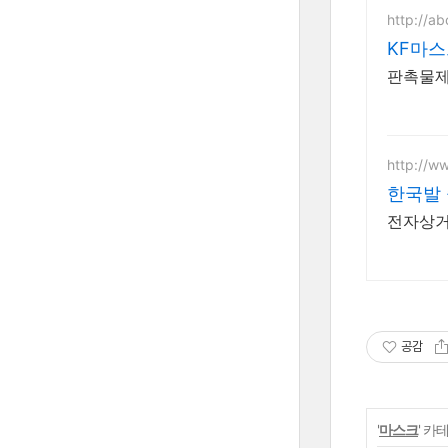
http://ab
KF마스
판촉물제
http://ww
한국발 
전자상거
공감
'
마스크
' 카