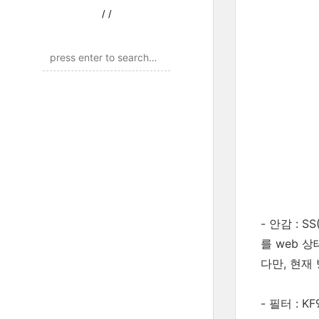
/
/
- 안감 : S
를 web 상
다만, 현재
- 필터 :