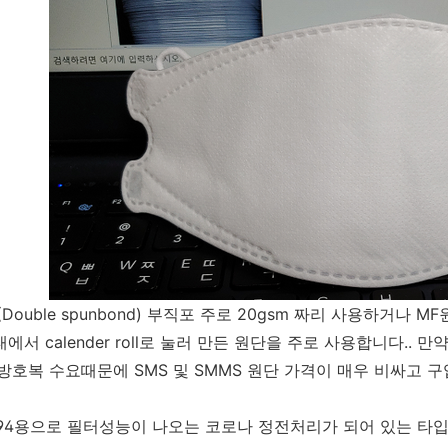
S(Double spunbond) 부직포 주로 20gsm 짜리 사용하거나 MF원단이라
태에서 calender roll로 눌러 만든 원단을 주로 사용합니다.
 방호복 수요때문에 SMS 및 SMMS 원단 가격이 매우 비싸고
 KF94용으로 필터성능이 나오는 코로나 정전처리가 되어 있는 타입