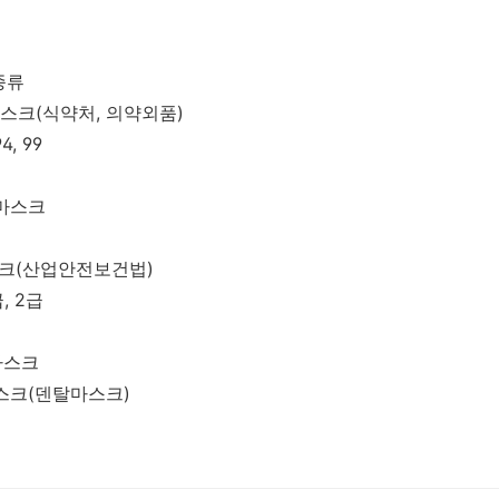
종류
마스크(식약처, 의약외품)
4, 99
마스크
스크(산업안전보건법)
, 2급
마스크
스크(덴탈마스크)